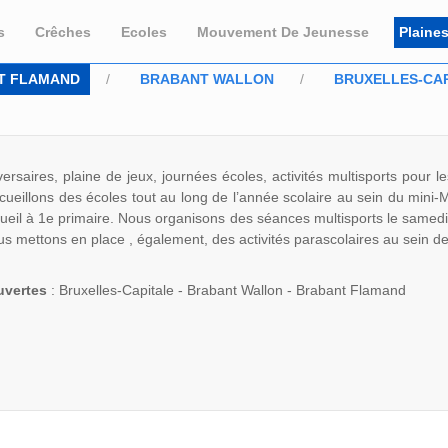
s
Crêches
Ecoles
Mouvement De Jeunesse
Plaine
T FLAMAND
BRABANT WALLON
BRUXELLES-CAP
ersaires, plaine de jeux, journées écoles, activités multisports pour 
ueillons des écoles tout au long de l’année scolaire au sein du mini-M
ueil à 1e primaire. Nous organisons des séances multisports le samedi
s mettons en place , également, des activités parascolaires au sein de
uvertes
: Bruxelles-Capitale - Brabant Wallon - Brabant Flamand