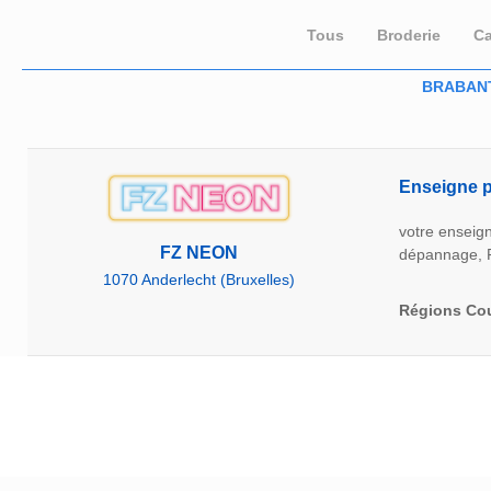
Tous
Broderie
Ca
BRABAN
Enseigne p
votre enseign
FZ NEON
dépannage, F
1070 Anderlecht (Bruxelles)
Régions Co