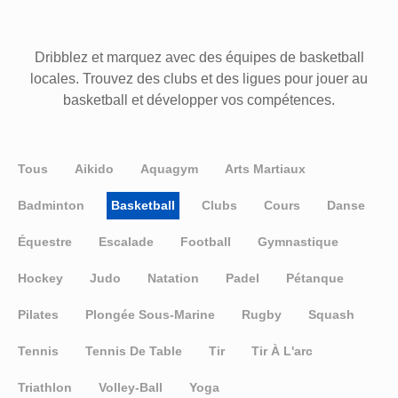
Dribblez et marquez avec des équipes de basketball
locales. Trouvez des clubs et des ligues pour jouer au
basketball et développer vos compétences.
Tous
Aikido
Aquagym
Arts Martiaux
Badminton
Basketball
Clubs
Cours
Danse
Équestre
Escalade
Football
Gymnastique
Hockey
Judo
Natation
Padel
Pétanque
Pilates
Plongée Sous-Marine
Rugby
Squash
Tennis
Tennis De Table
Tir
Tir À L'arc
Triathlon
Volley-Ball
Yoga