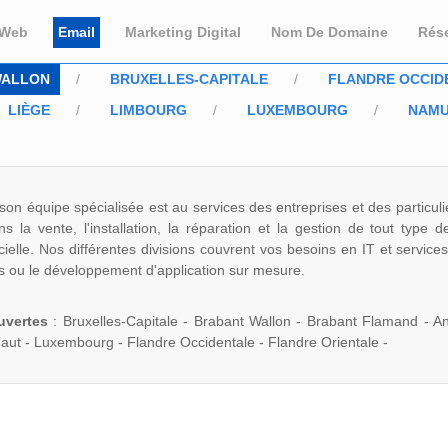
 Web
Email
Marketing Digital
Nom De Domaine
Rés
WALLON
BRUXELLES-CAPITALE
FLANDRE OCCID
LIÈGE
LIMBOURG
LUXEMBOURG
NAM
son équipe spécialisée est au services des entreprises et des particul
 la vente, l'installation, la réparation et la gestion de tout type d
icielle. Nos différentes divisions couvrent vos besoins en IT et services
s ou le développement d'application sur mesure.
uvertes
: Bruxelles-Capitale - Brabant Wallon - Brabant Flamand - An
aut - Luxembourg - Flandre Occidentale - Flandre Orientale -