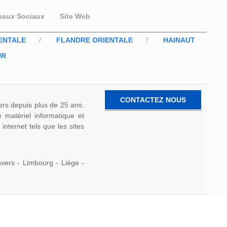
eaux Sociaux
Site Web
ENTALE
FLANDRE ORIENTALE
HAINAUT
UR
CONTACTEZ NOUS
iers depuis plus de 25 ans.
e matériel informatique et
 internet tels que les sites
vers - Limbourg - Liège -