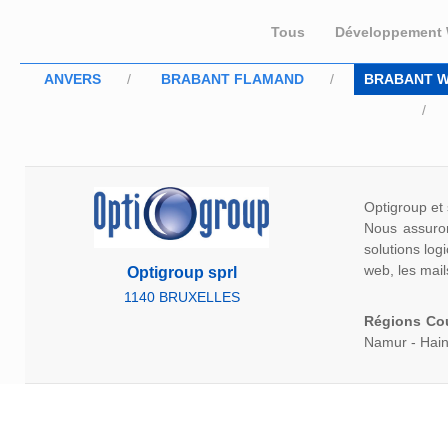
Tous
Développement
ANVERS
BRABANT FLAMAND
BRABANT 
Optigroup et 
Nous assurons
solutions log
web, les mail
Optigroup sprl
1140 BRUXELLES
Régions Co
Namur - Hain