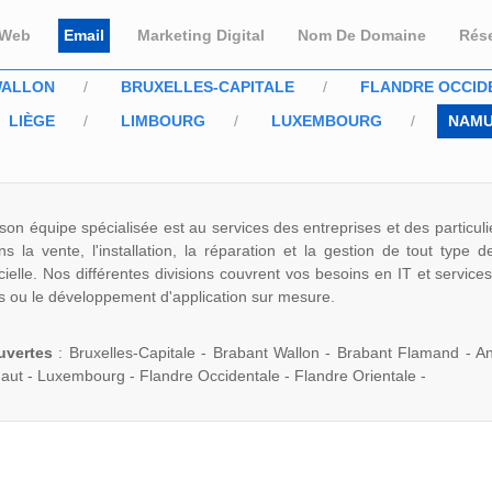
 Web
Email
Marketing Digital
Nom De Domaine
Rés
WALLON
BRUXELLES-CAPITALE
FLANDRE OCCID
LIÈGE
LIMBOURG
LUXEMBOURG
NAM
son équipe spécialisée est au services des entreprises et des particul
 la vente, l'installation, la réparation et la gestion de tout type d
icielle. Nos différentes divisions couvrent vos besoins en IT et services
s ou le développement d'application sur mesure.
uvertes
: Bruxelles-Capitale - Brabant Wallon - Brabant Flamand - An
aut - Luxembourg - Flandre Occidentale - Flandre Orientale -