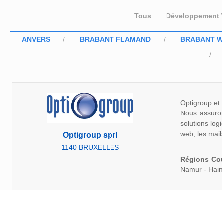
Tous
Développement
ANVERS
BRABANT FLAMAND
BRABANT 
Optigroup et 
Nous assurons
solutions log
web, les mail
Optigroup sprl
1140 BRUXELLES
Régions Co
Namur - Hain