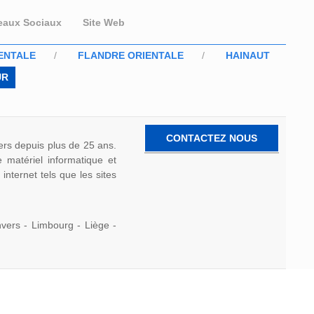
eaux Sociaux
Site Web
ENTALE
FLANDRE ORIENTALE
HAINAUT
UR
CONTACTEZ NOUS
iers depuis plus de 25 ans.
e matériel informatique et
 internet tels que les sites
vers - Limbourg - Liège -