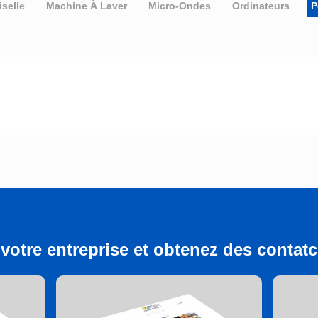
selle
Machine À Laver
Micro-Ondes
Ordinateurs
P
votre entreprise et obtenez des contatcs