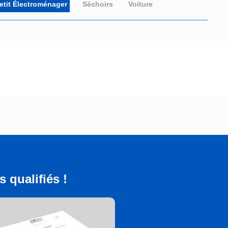
etit Électroménager
Séchoirs
Voiture
 qualifiés !