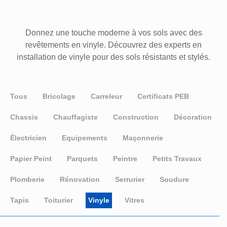
Donnez une touche moderne à vos sols avec des
revêtements en vinyle. Découvrez des experts en
installation de vinyle pour des sols résistants et stylés.
Tous
Bricolage
Carreleur
Certificats PEB
Chassis
Chauffagiste
Construction
Décoration
Électricien
Equipements
Maçonnerie
Papier Peint
Parquets
Peintre
Petits Travaux
Plomberie
Rénovation
Serrurier
Soudure
Tapis
Toiturier
Vinyle
Vitres