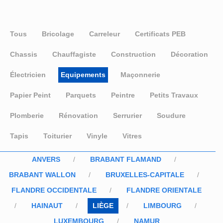
Tous
Bricolage
Carreleur
Certificats PEB
Chassis
Chauffagiste
Construction
Décoration
Électricien
Equipements
Maçonnerie
Papier Peint
Parquets
Peintre
Petits Travaux
Plomberie
Rénovation
Serrurier
Soudure
Tapis
Toiturier
Vinyle
Vitres
ANVERS
BRABANT FLAMAND
BRABANT WALLON
BRUXELLES-CAPITALE
FLANDRE OCCIDENTALE
FLANDRE ORIENTALE
HAINAUT
LIÈGE
LIMBOURG
LUXEMBOURG
NAMUR